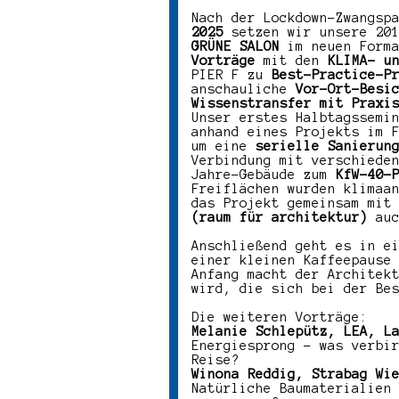
Nach der Lockdown-Zwangsp
2025
setzen wir unsere 20
GRÜNE SALON
im neuen Forma
Vorträge
mit den
KLIMA- u
PIER F zu
Best-Practice-P
anschauliche
Vor-Ort-Besi
Wissenstransfer mit Praxi
Unser erstes Halbtagssemi
anhand eines Projekts im 
um eine
serielle Sanierun
Verbindung mit verschiede
Jahre-Gebäude zum
KfW-40-
Freiflächen wurden klimaa
das Projekt gemeinsam mit
(raum für architektur)
auc
Anschließend geht es in e
einer kleinen Kaffeepause
Anfang macht der Architek
wird, die sich bei der Be
Die weiteren Vorträge:
Melanie Schlepütz, LEA, L
Energiesprong – was verbi
Reise?
Winona Reddig, Strabag Wi
Natürliche Baumaterialien