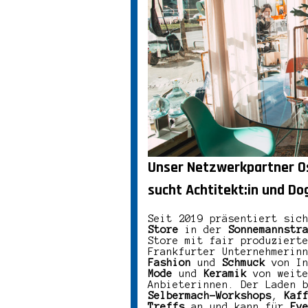
Unser Netzwerkpartner O
sucht Achtitekt:in und Do
Seit 2019 präsentiert sic
Store
in der
Sonnemannstr
Store mit fair produziert
Frankfurter Unternehmerin
Fashion
und
Schmuck
von I
Mode
und
Keramik
von weite
Anbieterinnen. Der Laden 
Selbermach-Workshops
,
Kaf
Treffs
an und kann für
Ev