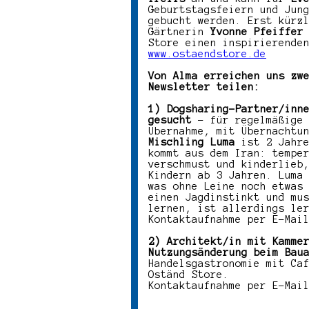
Geburtstagsfeiern und Jun
gebucht werden. Erst kürz
Gärtnerin
Yvonne Pfeiffer
Store einen inspirierend
www.ostaendstore.de
Von Alma erreichen uns zw
Newsletter teilen:
1) Dogsharing-Partner/inn
gesucht
– für regelmäßige 
Übernahme, mit Übernacht
Mischling Luma
ist 2 Jahre
kommt aus dem Iran: tempe
verschmust und kinderlieb
Kindern ab 3 Jahren. Luma
was ohne Leine noch etwas
einen Jagdinstinkt und mu
lernen, ist allerdings le
Kontaktaufnahme per E-Mai
2) Architekt/in mit Kamme
Nutzungsänderung beim Bau
Handelsgastronomie mit Ca
Oständ Store.
Kontaktaufnahme per E-Mai