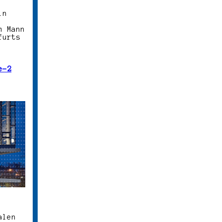
in
m Mann
furts
e-2
alen