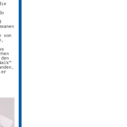
die
So
d
zeanen
m von
n,
ss
chen
 den
Walk“
anden,
ler