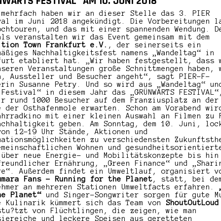
WÄRTS FESTIVAL“ AM 10. JUNI 2018
 mehrfach haben wir an dieser Stelle das 3. PIER
val im Juni 2018 angekündigt. Die Vorbereitungen l
ochtouren, und das mit einer spannenden Wendung. D
als veranstalten wir das Event gemeinsam mit dem
ition Town Frankfurt e.V.
, der seinerseits ein
mäßiges Nachhaltigkeitsfest namens „Wandeltag“ in
furt etabliert hat. „Wir haben festgestellt, dass 
nseren Veranstaltungen große Schnittmengen haben, 
n, Aussteller und Besucher angeht“, sagt PIER-F-
erin Susanne Petry. Und so wird aus „Wandeltag“ un
 Festival“ in diesem Jahr das „GRÜNWÄRTS FESTIVAL“
ir rund 1000 Besucher auf dem Franziusplatz an der
e der Osthafenmole erwarten. Schon am Vorabend wir
ahrradkino mit einer kleinen Auswahl an Filmen zu 
achhaltigkeit geben. Am Sonntag, dem 10. Juni, loc
von 12–19 Uhr Stände, Aktionen und
mationsmöglichkeiten zu verschiedensten Zukunftsth
emeinschaftlichen Wohnen und gesundheitsorientiert
 über neue Energie- und Mobilitätskonzepte bis hin
freundlicher Ernährung, „Green Finance“ und „Shari
re“. Außerdem findet ein Umweltlauf, organisiert v
umara Fans – Running for the Planet
, statt, bei de
ehmer an mehreren Stationen Umweltfacts erfahren.
he Planet“
und Singer-Songwriter sorgen für gute M
e Kulinarik kümmert sich das Team von
ShoutOutLoud
stu?tzt von Flüchtlingen, die zeigen, wie man
siereiche und leckere Speisen aus geretteten