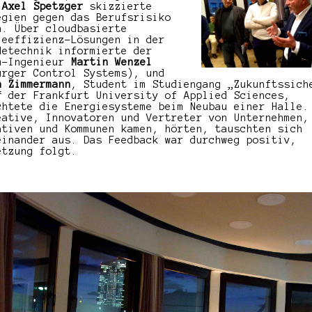
h
Axel Spetzger
skizzierte
egien gegen das Berufsrisiko
n. Über cloudbasierte
ieeffizienz-Lösungen in der
detechnik informierte der
m-Ingenieur
Martin Wenzel
urger Control Systems), und
n Zimmermann
, Student im Studiengang „Zukunftssich
“ der Frankfurt University of Applied Sciences,
chtete die Energiesysteme beim Neubau einer Halle.
eative, Innovatoren und Vertreter von Unternehmen,
ativen und Kommunen kamen, hörten, tauschten sich
einander aus. Das Feedback war durchweg positiv,
etzung folgt.