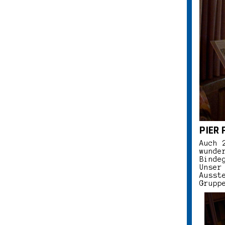
PIER 
Auch 
wunde
Binde
Unser
Ausst
Grup