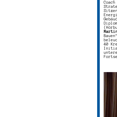
Coac
Strat
Sitze
Energ
Gebäu
Diplo
(Hörb
Marti
Bauen
beleu
40 Kr
Initi
unter
Forts