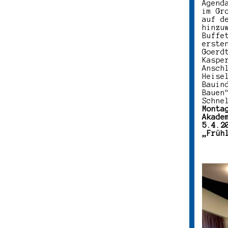
Agend
im Gr
auf d
hinzu
Buffe
erste
Goerd
Kaspe
Ansch
Heise
Bauin
Bauen
Schne
Monta
Akade
5.4.2
„Früh