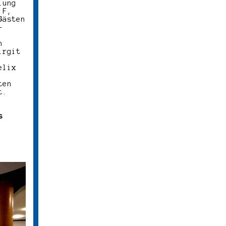
lung
 F,
Gästen
-
n
irgit
.
elix
ten
t.
s