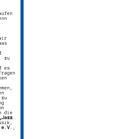
aufen
enn
wir
was
d
, zu
d es
Fragen
ken
emen,
en
 zu
ng
on
m die
„Jazz
usik,
 e.V.
,