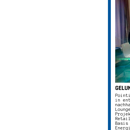
GELU
Point
in en
nachh
Loung
Proje
Retai
Basis
Energ