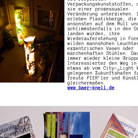
Verpackungskunststoffen, 
sie einer prozessualen
Veränderung unterziehen. 
erleben Plastikberge, die
ansonsten auf dem Müll un
schlimmstenfalls in den O
landen würden, ihre
Wiederauferstehung in For
wilden mannshohen Leuchte
exzentrischen Vasen oder
märchenhaften Stühlen. Da
immer wieder kleine Grüpp
Interessierter den Weg in
etwas ab vom City-„Light 
gelegenen Zukunftshafen f
freute PIER’ler und Künst
gleichermaßen.
www.baer-knell.de