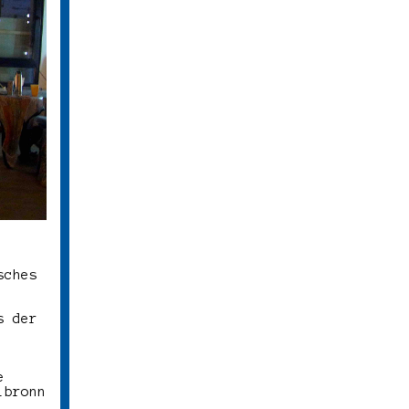
sches
.
s der
e
lbronn