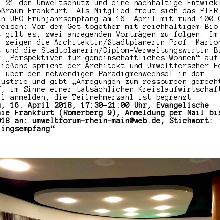
a 21 den Umweltschutz und eine nachhaltige Entwick
oßraum Frankfurt. Als Mitglied freut sich das PIER
en UFO-Frühjahrsempfang am 16. April mit rund 100 
weisen: Vor dem Get-together mit reichhaltigem Bio
t gilt es, zwei anregenden Vorträgen zu folgen: Im
n zeigen die Architektin/Stadtplanerin Prof. Mario
t und die Stadtplanerin/Diplom-Verwaltungswirtin B
r „Perspektiven für gemeinschaftliches Wohnen“ auf
ließend spricht der Architekt und Umweltforscher F
l über den notwendigen Paradigmenwechsel in der
dustrie und gibt „Anregungen zum ressourcen-gerech
“, im Sinne einer tatsächlichen Kreislaufwirtschaf
ll anmelden, die Teilnehmerzahl ist begrenzt!
g, 16. April 2018, 17:30-21:00 Uhr, Evangelische
mie Frankfurt (Römerberg 9), Anmeldung per Mail bi
018 an: umweltforum-rhein-main@web.de, Stichwort:
lingsempfang“