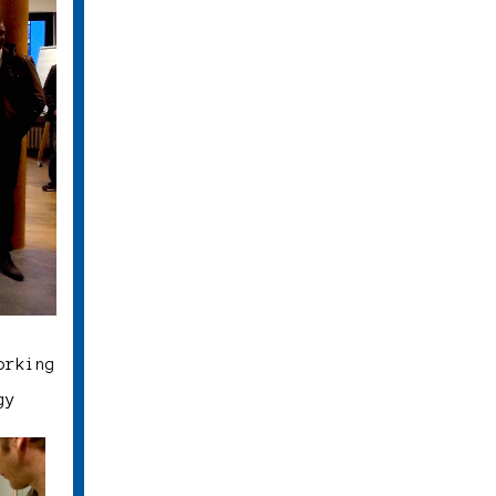
orking
gy