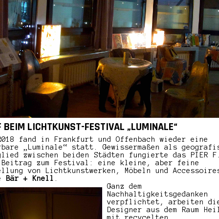
F BEIM LICHTKUNST-FESTIVAL „LUMINALE“
2018 fand in Frankfurt und Offenbach wieder eine
rbare „Luminale“ statt. Gewissermaßen als geografi
glied zwischen beiden Städten fungierte das PIER F
 Beitrag zum Festival: eine kleine, aber feine
ellung von Lichtkunstwerken, Möbeln und Accessoire
pe
Bär + Knell
.
Ganz dem
Nachhaltigkeitsgedanken
verpflichtet, arbeiten di
Designer aus dem Raum Hei
mit recycelten