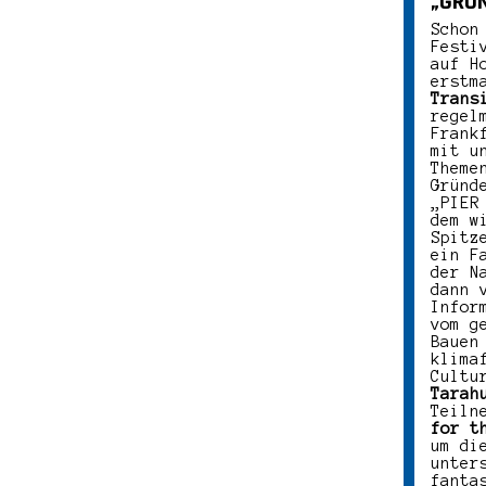
„GRÜN
Schon
Festi
auf H
erstm
Trans
regel
Frank
mit u
Theme
Gründ
„PIER
dem w
Spitz
ein F
der N
dann 
Infor
vom g
Bauen
klima
Cultu
Tarah
Teiln
for t
um di
unter
fanta