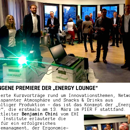
NGENE PREMIERE DER „ENERGY LOUNGE“
ierte Kurzvorträge rund um Innovationsthemen, Netw
tspannter Atmosphäre und Snacks & Drinks aus
altiger Produktion – das ist das Konzept der „Ener
e“, die erstmals am 13. März im PIER F stattfand.
ktleiter
Benjamin Chini
vom EHI
l Institute erläuterte die
 für ein erfolgreiches
iemanagment, der Ergonomie-