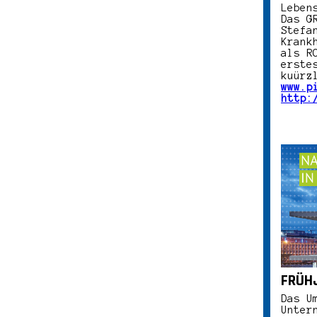
Leben
Das G
Stefa
Krank
als R
erste
kuürz
www.p
http:
FRÜH
Das U
Unter