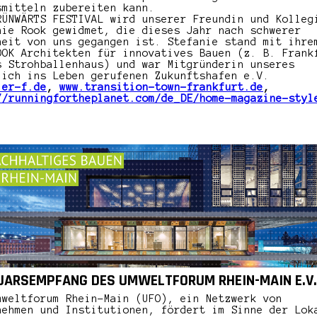
smitteln zubereiten kann.
RÜNWÄRTS FESTIVAL wird unserer Freundin und Kolleg
nie Rook gewidmet, die dieses Jahr nach schwerer
heit von uns gegangen ist. Stefanie stand mit ihre
OOK Architekten für innovatives Bauen (z. B. Frank
s Strohballenhaus) und war Mitgründerin unseres
lich ins Leben gerufenen Zukunftshafen e.V.
ier-f.de
,
www.transition-town-frankfurt.de
,
//runningfortheplanet.com/de_DE/home-magazine-styl
JARSEMPFANG DES UMWELTFORUM RHEIN-MAIN E.V.
mweltforum Rhein-Main (UFO), ein Netzwerk von
nehmen und Institutionen, fördert im Sinne der Lok