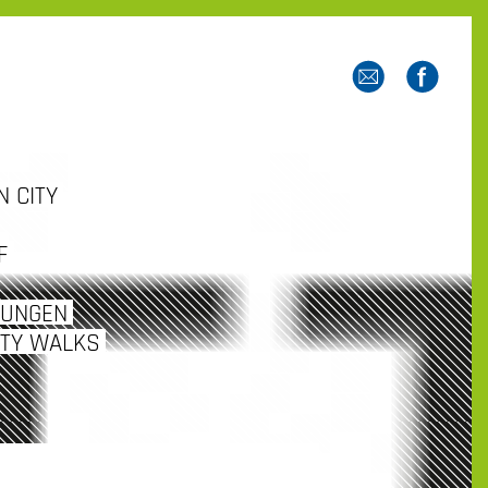
 CITY
F
TUNGEN
ITY WALKS