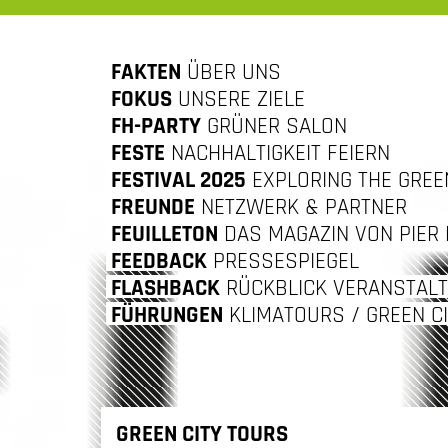
M
FAKTEN
ÜBER UNS
ALT
FOKUS
UNSERE ZIELE
FH-PARTY
GRÜNER SALON
INGEN
FESTE
NACHHALTIGKEIT FEIERN
FESTIVAL 2025
EXPLORING THE GREEN
FREUNDE
NETZWERK & PARTNER
FEUILLETON
DAS MAGAZIN VON PIER 
FEEDBACK
PRESSESPIEGEL
FLASHBACK
RÜCKBLICK VERANSTAL
FÜHRUNGEN
KLIMATOURS / GREEN C
GREEN CITY TOURS