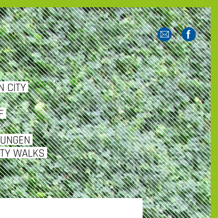
 CITY
F
TUNGEN
ITY WALKS