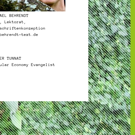
AEL BEHRENDT
, Lektorat,
schriftenkonzeption
behrendt-text.de
ER TUNNAT
ular Economy Evangelist